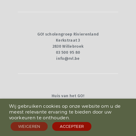
GO! scholengroep Rivierenland
Kerkstraat 3
2830 Willebroek
03 500 95 80
info@rvl.be
Huis van het GO!
Willebroekkaai 36
Wij gebruiken cookies op onze website om u de
1000 Brussel
meest relevante ervaring te bieden door uw
02 790 92 00
voorkeuren te onthouden.
info@g-o.be
WEIGEREN
ACCEPTEER
© 2025 -
Privacy