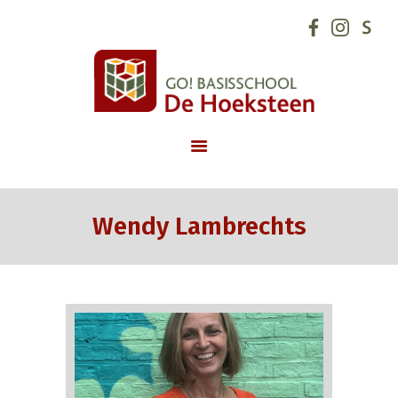
GO! basisschool de Hoeksteen
START
SCHOOLVISIE
INFORMATIE
NIEUWS
INSCHRIJVINGEN
Wendy Lambrechts
SCHOOLREGLEMENT
SCHOOLTEAM
SCHOOLUREN
ONDERSTEUNING
CONTACT