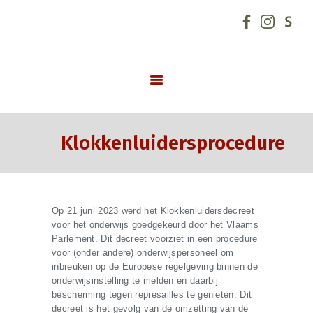
GO! basisschool de Hoeksteen
START
SCHOOLVISIE
INFORMATIE
Klokkenluidersprocedure
NIEUWS
INSCHRIJVINGEN
SCHOOLREGLEMENT
Op 21 juni 2023 werd het Klokkenluidersdecreet
SCHOOLTEAM
voor het onderwijs goedgekeurd door het Vlaams
Parlement. Dit decreet voorziet in een procedure
SCHOOLUREN
voor (onder andere) onderwijspersoneel om
ONDERSTEUNING
inbreuken op de Europese regelgeving binnen de
onderwijsinstelling te melden en daarbij
CONTACT
bescherming tegen represailles te genieten. Dit
decreet is het gevolg van de omzetting van de